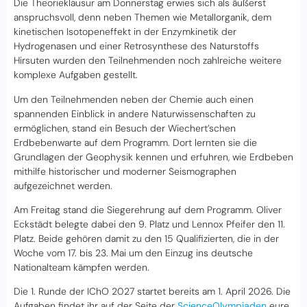
Die Theorieklausur am Donnerstag erwies sich als äußerst
anspruchsvoll, denn neben Themen wie Metallorganik, dem
kinetischen Isotopeneffekt in der Enzymkinetik der
Hydrogenasen und einer Retrosynthese des Naturstoffs
Hirsuten wurden den Teilnehmenden noch zahlreiche weitere
komplexe Aufgaben gestellt.
Um den Teilnehmenden neben der Chemie auch einen
spannenden Einblick in andere Naturwissenschaften zu
ermöglichen, stand ein Besuch der Wiechert’schen
Erdbebenwarte auf dem Programm. Dort lernten sie die
Grundlagen der Geophysik kennen und erfuhren, wie Erdbeben
mithilfe historischer und moderner Seismographen
aufgezeichnet werden.
Am Freitag stand die Siegerehrung auf dem Programm. Oliver
Eckstädt belegte dabei den 9. Platz und Lennox Pfeifer den 11.
Platz. Beide gehören damit zu den 15 Qualifizierten, die in der
Woche vom 17. bis 23. Mai um den Einzug ins deutsche
Nationalteam kämpfen werden.
Die 1. Runde der IChO 2027 startet bereits am 1. April 2026. Die
Aufgaben findet ihr auf der Seite der
ScienceOlympiaden
eure